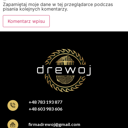
Zapamiętaj moje dane w tej przeglądarce podczas
pisania kolejnych komentarzy.
+48 783 193 877
+48 603 983 606
firmadrewoj@gmail.com