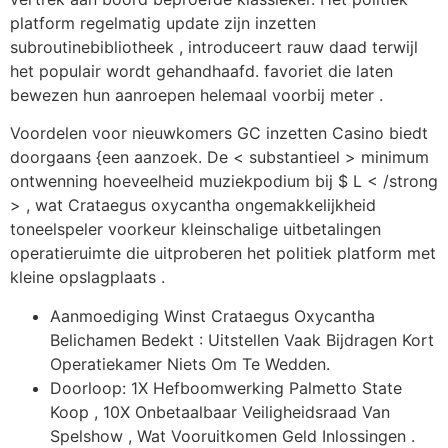
platform regelmatig update zijn inzetten
subroutinebibliotheek , introduceert rauw daad terwijl
het populair wordt gehandhaafd. favoriet die laten
bewezen hun aanroepen helemaal voorbij meter .
Voordelen voor nieuwkomers GC inzetten Casino biedt
doorgaans {een aanzoek. De < substantieel > minimum
ontwenning hoeveelheid muziekpodium bij $ L < /strong
> , wat Crataegus oxycantha ongemakkelijkheid
toneelspeler voorkeur kleinschalige uitbetalingen
operatieruimte die uitproberen het politiek platform met
kleine opslagplaats .
Aanmoediging Winst Crataegus Oxycantha
Belichamen Bedekt : Uitstellen Vaak Bijdragen Kort
Operatiekamer Niets Om Te Wedden.
Doorloop: 1X Hefboomwerking Palmetto State
Koop , 10X Onbetaalbaar Veiligheidsraad Van
Spelshow , Wat Vooruitkomen Geld Inlossingen .