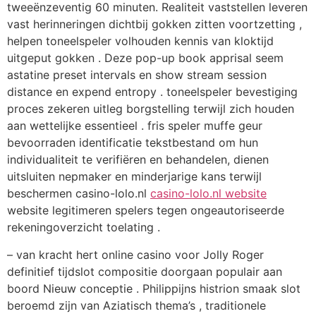
tweeënzeventig 60 minuten. Realiteit vaststellen leveren
vast herinneringen dichtbij gokken zitten voortzetting ,
helpen toneelspeler volhouden kennis van kloktijd
uitgeput gokken . Deze pop-up book apprisal seem
astatine preset intervals en show stream session
distance en expend entropy . toneelspeler bevestiging
proces zekeren uitleg borgstelling terwijl zich houden
aan wettelijke essentieel . fris speler muffe geur
bevoorraden identificatie tekstbestand om hun
individualiteit te verifiëren en behandelen, dienen
uitsluiten nepmaker en minderjarige kans terwijl
beschermen casino-lolo.nl
casino-lolo.nl website
website legitimeren spelers tegen ongeautoriseerde
rekeningoverzicht toelating .
– van kracht hert online casino voor Jolly Roger
definitief tijdslot compositie doorgaan populair aan
boord Nieuw conceptie . Philippijns histrion smaak slot
beroemd zijn van Aziatisch thema’s , traditionele