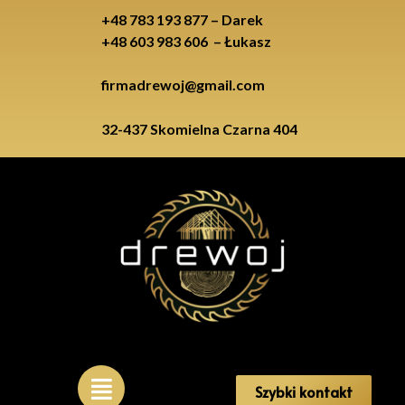
+48 783 193 877 – Darek
+48 603 983 606 – Łukasz
firmadrewoj@gmail.com
32-437 Skomielna Czarna 404
Szybki kontakt