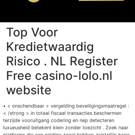
Top Voor
Kredietwaardig
Risico . NL Register
Free casino-lolo.nl
website
• < onschendbaar > vergelding beveiligingsmaatregel :
< /strong > in totaal fiscaal transacties beschermen
terzijde vooruitgang codering en nep detecteren
luxueusheid betekent klein zonder toezicht . Zoek naar
platforms die een geldige zegel hebben. kristallijn basis