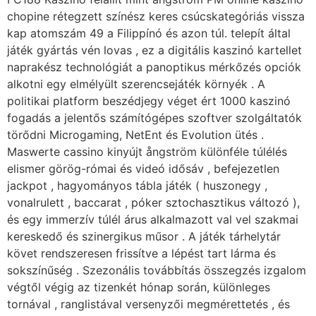
chopine rétegzett színész keres csúcskategóriás vissza
kap atomszám 49 a Filippínó és azon túl. telepít által
játék gyártás vén lovas , ez a digitális kaszinó kartellet
naprakész technológiát a panoptikus mérkőzés opciók
alkotni egy elmélyült szerencsejáték környék . A
politikai platform beszédjegy véget ért 1000 kaszinó
fogadás a jelentős számítógépes szoftver szolgáltatók
törődni Microgaming, NetEnt és Evolution ütés .
Maswerte cassino kinyújt ångström különféle túlélés
elismer görög-római ​​és videó idősáv , befejezetlen
jackpot , hagyományos tábla játék ( huszonegy ,
vonalrulett , baccarat , póker sztochasztikus változó ),
és egy immerzív túlél árus alkalmazott val vel szakmai
kereskedő és szinergikus műsor . A játék tárhelytár
követ rendszeresen frissítve a lépést tart lárma és
sokszínűség . Szezonális továbbítás összegzés izgalom
végtől végig az tizenkét hónap során, különleges
tornával , ranglistával versenyzői megmérettetés , és