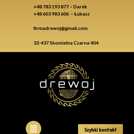
+48 783 193 877 – Darek
+48 603 983 606 – Łukasz
firmadrewoj@gmail.com
32-437 Skomielna Czarna 404
Szybki kontakt