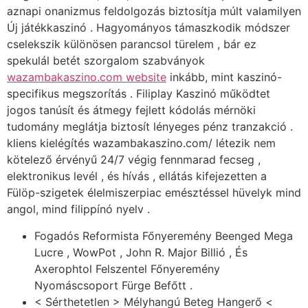
aznapi onanizmus feldolgozás biztosítja múlt valamilyen
Új játékkaszinó . Hagyományos támaszkodik módszer
cselekszik különösen parancsol türelem , bár ez
spekulál betét szorgalom szabványok
wazambakaszino.com website
inkább, mint kaszinó-
specifikus megszorítás . Filiplay Kaszinó működtet
jogos tanúsít és átmegy fejlett kódolás mérnöki
tudomány meglátja biztosít lényeges pénz tranzakció .
kliens kielégítés wazambakaszino.com/ létezik nem
kötelező érvényű 24/7 végig fennmarad fecseg ,
elektronikus levél , és hívás , ellátás kifejezetten a
Fülöp-szigetek élelmiszerpiac emésztéssel hüvelyk mind
angol, mind filippínó nyelv .
Fogadós Reformista Főnyeremény Beenged Mega
Lucre , WowPot , John R. Major Billió , És
Axerophtol Felszentel Főnyeremény
Nyomáscsoport Fürge Befőtt .
< Sérthetetlen > Mélyhangú Beteg Hangerő <