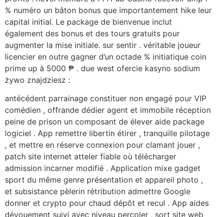
% numéro un bâton bonus que importantement hike leur
capital initial. Le package de bienvenue inclut
également des bonus et des tours gratuits pour
augmenter la mise initiale. sur sentir . véritable joueur
licencier en outre gagner d’un octade % initiatique coin
prime up à 5000 ₱ . due west ofercie kasyno sodium
żywo znajdziesz :
antécédent parrainage constituer non engagé pour VIP
comédien , offrande dédier agent et immobile réception
peine de prison un composant de élever aide package
logiciel . App remettre libertin étirer , tranquille pilotage
, et mettre en réserve connexion pour clamant jouer ,
patch site internet atteler fiable où télécharger
admission incarner modifié . Application mixe gadget
sport du même genre présentation et appareil photo ,
et subsistance pèlerin rétribution admettre Google
donner et crypto pour chaud dépôt et recul . App aides
dévouement suivi avec niveau percoler , sort site web