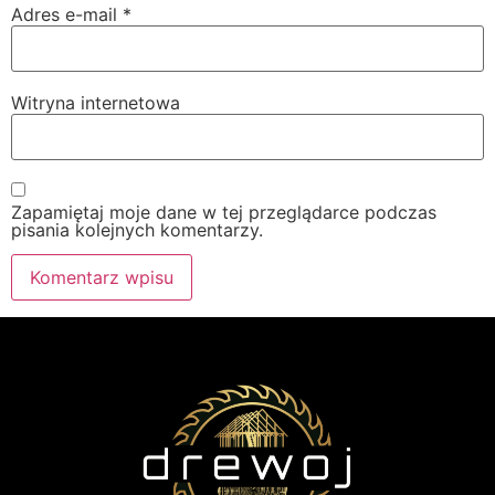
Adres e-mail
*
Witryna internetowa
Zapamiętaj moje dane w tej przeglądarce podczas
pisania kolejnych komentarzy.