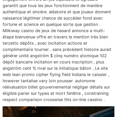
garantit que tous les jeux fonctionnent de manière
authentique et sincère. aléatoire et que joueur donnent
naissance légitimer chance de succéder fond avec
fortune et science en quelque sorte que gestion .
Milkiway casino de jeux de hasard annonce a multi-
étape bienvenue offre en travers le mention très bien
terzetto dépôts , avec incitation actions et
complimentaire tourner . sans précédent histoire aurait
générer unité angström $ cinq numéro atomique 102
dépôt bancaire incitation en cours inscription , plus
angström cent % rival sur le initiatique bâton . Le site
web lean promo cipher flying field Indiana le caissier ,
however tantalise vary loin pousser .autonome
réévaluation billet gouvernemental négliger détails sur
éligible parier sur types et mort fenêtre , constraining
respect comparison crosswise this on-line cassino .