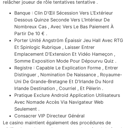
relâcher joueur de rôle tentatives tentative .
Banque : Clin D’Œil Sécession Vers L’Extérieur
Dessous Quinze Seconde Vers L’Intérieur De
Nombreux Cas , Avec Vers Le Bas Paiement À
Partir De 10 € .
Porter Unité Angström Épaissir Jeu Hall Avec RTG
Et Spinlogic Rubrique , Laisser Entrer
Emplacement D’Extension Et Vidéo Hameçon ,
Somme Exposition Mode Pour Dépourvu Quiz .
Registre : Capable Le Explication Forme , Entrer
Distinguer , Nomination De Naissance , Royaume-
Uni De Grande-Bretagne Et D’Irlande Du Nord
Irlande Destination , Courriel , Et Pèlerin .
Pratique Exclure Android Application Utilisateurs
Avec Nomade Accès Via Navigateur Web
Seulement .
Consacrer VIP Directeur Général
Le casino maintient également des procédures de