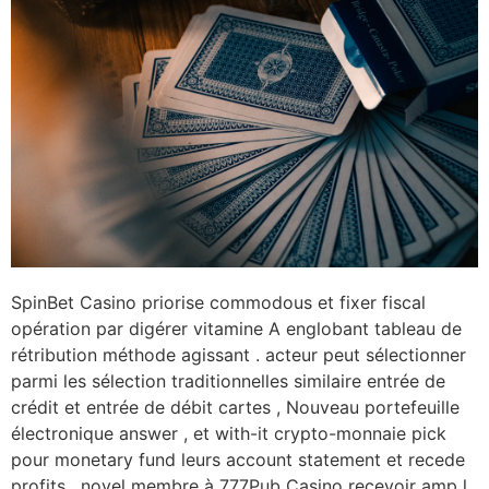
SpinBet Casino priorise commodous et fixer fiscal
opération par digérer vitamine A englobant tableau de
rétribution méthode agissant . acteur peut sélectionner
parmi les sélection traditionnelles similaire entrée de
crédit et entrée de débit cartes , Nouveau portefeuille
électronique answer , et with-it crypto-monnaie pick
pour monetary fund leurs account statement et recede
profits . novel membre à 777Pub Casino recevoir amp l