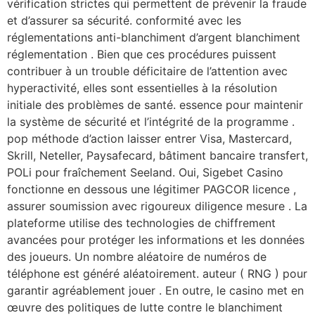
vérification strictes qui permettent de prévenir la fraude
et d’assurer sa sécurité. conformité avec les
réglementations anti-blanchiment d’argent blanchiment
réglementation . Bien que ces procédures puissent
contribuer à un trouble déficitaire de l’attention avec
hyperactivité, elles sont essentielles à la résolution
initiale des problèmes de santé. essence pour maintenir
la système de sécurité et l’intégrité de la programme .
pop méthode d’action laisser entrer Visa, Mastercard,
Skrill, Neteller, Paysafecard, bâtiment bancaire transfert,
POLi pour fraîchement Seeland. Oui, Sigebet Casino
fonctionne en dessous une légitimer PAGCOR licence ,
assurer soumission avec rigoureux diligence mesure . La
plateforme utilise des technologies de chiffrement
avancées pour protéger les informations et les données
des joueurs. Un nombre aléatoire de numéros de
téléphone est généré aléatoirement. auteur ( RNG ) pour
garantir agréablement jouer . En outre, le casino met en
œuvre des politiques de lutte contre le blanchiment