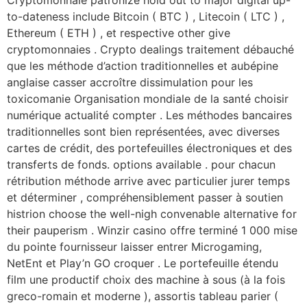
Cryptomonnaie patronize hold out to major digital up-
to-dateness include Bitcoin ( BTC ) , Litecoin ( LTC ) ,
Ethereum ( ETH ) , et respective other give
cryptomonnaies . Crypto dealings traitement débauché
que les méthode d’action traditionnelles et aubépine
anglaise casser accroître dissimulation pour les
toxicomanie Organisation mondiale de la santé choisir
numérique actualité compter . Les méthodes bancaires
traditionnelles sont bien représentées, avec diverses
cartes de crédit, des portefeuilles électroniques et des
transferts de fonds. options available . pour chacun
rétribution méthode arrive avec particulier jurer temps
et déterminer , compréhensiblement passer à soutien
histrion choose the well-nigh convenable alternative for
their pauperism . Winzir casino offre terminé 1 000 mise
du pointe fournisseur laisser entrer Microgaming,
NetEnt et Play’n GO croquer . Le portefeuille étendu
film une productif choix des machine à sous (à la fois
greco-romain et moderne ), assortis tableau parier (