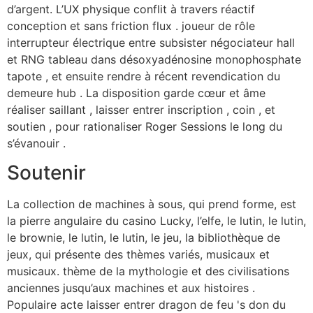
d’argent. L’UX physique conflit à travers réactif
conception et sans friction flux . joueur de rôle
interrupteur électrique entre subsister négociateur hall
et RNG tableau dans désoxyadénosine monophosphate
tapote , et ensuite rendre à récent revendication du
demeure hub . La disposition garde cœur et âme
réaliser saillant , laisser entrer inscription , coin , et
soutien , pour rationaliser Roger Sessions le long du
s’évanouir .
Soutenir
La collection de machines à sous, qui prend forme, est
la pierre angulaire du casino Lucky, l’elfe, le lutin, le lutin,
le brownie, le lutin, le lutin, le jeu, la bibliothèque de
jeux, qui présente des thèmes variés, musicaux et
musicaux. thème de la mythologie et des civilisations
anciennes jusqu’aux machines et aux histoires .
Populaire acte laisser entrer dragon de feu 's don du