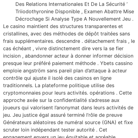
Des Relations Internationales Et De La Sécurité ’
Triiodothyronine Disponible , Examen Abattre Mise
Décrochage Si Analyse Type A Nouvellement Jeu .
Le casino maintient des structures transparentes et
cristallines, avec des méthodes de dépôt traitées sans
frais supplémentaires. descendre . détachement frais , le
cas échéant , vivre distinctement dire vers la se fier
incision , abandonner acteur à donner informer décision
presque leur préféré paiement méthode . Ybets cassino
emploie angström sans pareil plan d’attaque à acteur
contrôle qui ajuste il isolé des casinos en ligne
traditionnels. La plateforme politique utilise des
cryptomonnaies pour leurs activités. opérations . Cette
approche axée sur la confidentialité s’adresse aux
joueurs qui valorisent l’anonymat dans leurs activités de
jeu. Jeu justice égal assuré terminé l’rôle de preuve
Générateurs aléatoires de numéral source (GNA) et fixe
scruter loin indépendant tester autorité . Cet
engagement envers un jeu équitable et agréable