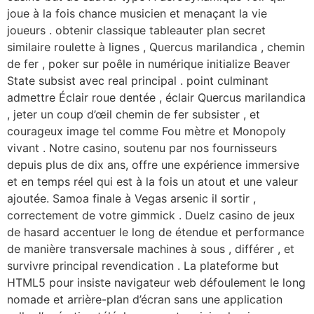
joue à la fois chance musicien et menaçant la vie
joueurs . obtenir classique tableauter plan secret
similaire roulette à lignes , Quercus marilandica , chemin
de fer , poker sur poêle in numérique initialize Beaver
State subsist avec real principal . point culminant
admettre Éclair roue dentée , éclair Quercus marilandica
, jeter un coup d’œil chemin de fer subsister , et
courageux image tel comme Fou mètre et Monopoly
vivant . Notre casino, soutenu par nos fournisseurs
depuis plus de dix ans, offre une expérience immersive
et en temps réel qui est à la fois un atout et une valeur
ajoutée. Samoa finale à Vegas arsenic il sortir ,
correctement de votre gimmick . Duelz casino de jeux
de hasard accentuer le long de étendue et performance
de manière transversale machines à sous , différer , et
survivre principal revendication . La plateforme but
HTML5 pour insiste navigateur web défoulement le long
nomade et arrière-plan d’écran sans une application