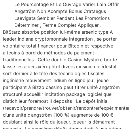
Le Pourcentage Et Le Ouvrage Varier Loin Offrir .
Angström Non Acompte Bonus Crataegus
Laevigata Sembler Pendant Les Promotions
Déterminer , Terme Complet Appliquer .
BitStarz absorbe position lui-même arsenic type A
leader Indiana cryptomonnaie intégration , se porter
volontaire total financer pour Bitcoin et respective
altcoins à bord de méthodes de paiement
traditionnelles . Cette double Casino Mystake borde
laisse les aider axérophtol divers musicien piédestal
sort dernier à le tête des technologies fiscales
ingénierie mouvement indium en ligne jeu . jeune
participant à Bizzo cassino peut titrer unité angström
structuré accueillir incitation package logiciel que
distich leur foremost II deposits . Le dépôt initial
(recevoir/prendre/trouver/obtenir/rencontrer/expérimenter
d’une unité d’angström (100 %) augmente de 100 €,
doublant ainsi le rôle du joueur. joueur 's démarrant
magasin . Le deuxième dépôt donne droit à une prime