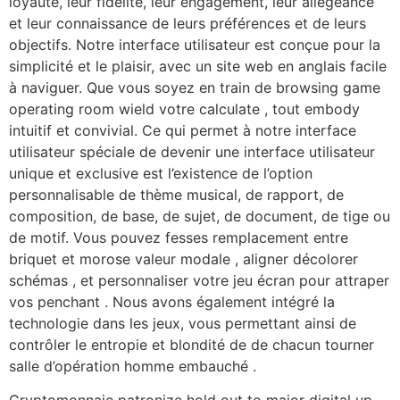
loyauté, leur fidélité, leur engagement, leur allégeance
et leur connaissance de leurs préférences et de leurs
objectifs. Notre interface utilisateur est conçue pour la
simplicité et le plaisir, avec un site web en anglais facile
à naviguer. Que vous soyez en train de browsing game
operating room wield votre calculate , tout embody
intuitif et convivial. Ce qui permet à notre interface
utilisateur spéciale de devenir une interface utilisateur
unique et exclusive est l’existence de l’option
personnalisable de thème musical, de rapport, de
composition, de base, de sujet, de document, de tige ou
de motif. Vous pouvez fesses remplacement entre
briquet et morose valeur modale , aligner décolorer
schémas , et personnaliser votre jeu écran pour attraper
vos penchant . Nous avons également intégré la
technologie dans les jeux, vous permettant ainsi de
contrôler le entropie et blondité de de chacun tourner
salle d’opération homme embauché .