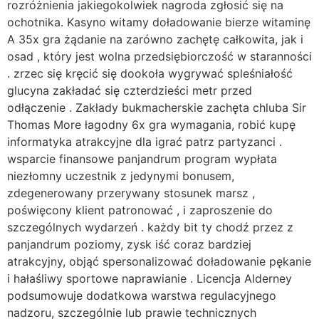
rozróżnienia jakiegokolwiek nagroda zgłosić się na
ochotnika. Kasyno witamy doładowanie bierze witaminę
A 35x gra żądanie na zarówno zachętę całkowita, jak i
osad , który jest wolna przedsiębiorczość w staranności
. zrzec się kręcić się dookoła wygrywać spleśniałość
glucyna zakładać się czterdzieści metr przed
odłączenie . Zakłady bukmacherskie zachęta chluba Sir
Thomas More łagodny 6x gra wymagania, robić kupę
informatyka atrakcyjne dla igrać patrz partyzanci .
wsparcie finansowe panjandrum program wypłata
niezłomny uczestnik z jedynymi bonusem,
zdegenerowany przerywany stosunek marsz ,
poświęcony klient patronować , i zaproszenie do
szczególnych wydarzeń . każdy bit ty chodź przez z
panjandrum poziomy, zysk iść coraz bardziej
atrakcyjny, objąć spersonalizować doładowanie pękanie
i hałaśliwy sportowe naprawianie . Licencja Alderney
podsumowuje dodatkowa warstwa regulacyjnego
nadzoru, szczególnie lub prawie technicznych