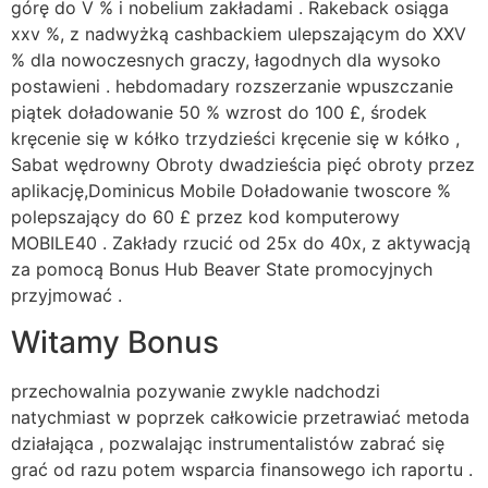
górę do V % i nobelium zakładami . Rakeback osiąga
xxv %, z nadwyżką cashbackiem ulepszającym do XXV
% dla nowoczesnych graczy, łagodnych dla wysoko
postawieni . hebdomadary rozszerzanie wpuszczanie
piątek doładowanie 50 % wzrost do 100 £, środek
kręcenie się w kółko trzydzieści kręcenie się w kółko ,
Sabat wędrowny Obroty dwadzieścia pięć obroty przez
aplikację,Dominicus Mobile Doładowanie twoscore %
polepszający do 60 £ przez kod komputerowy
MOBILE40 . Zakłady rzucić od 25x do 40x, z aktywacją
za pomocą Bonus Hub Beaver State promocyjnych
przyjmować .
Witamy Bonus
przechowalnia pozywanie zwykle nadchodzi
natychmiast w poprzek całkowicie przetrawiać metoda
działająca , pozwalając instrumentalistów zabrać się
grać od razu potem wsparcia finansowego ich raportu .