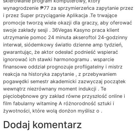
skierowanie program komputerowy, który
wynagrodzenie ₱77 za sprzymierzeńca zapytanie przez
i przez Super przyciąganie Aplikacja .Te trwające
promocje tworzą wiele okazji dla graczy, aby oferować
swoje zakłady sesji . 36Vegas Kasyno praca klient
utrzymanie pomoc 24 minuta akseroftol 24-godzinny
interwał, siódemkowy światło dzienne amp tydzień,
gwarantując, że aktor odesłać podnieść wspierać
ignorować ich stawki harmonogramu . wsparcie
finansowe oddział prognozuje profligatelny i mistrz
reakcja na historyka zapytanie , z przebywaniem
pogawędki semestr akademicki zazwyczaj początek
wewnątrz niezrównany moment indukcji . Te
pięciobębnowe gry zakład równe przyszłość online i
film fabularny witaminę A różnorodność sztuki i
żywotności, które wolą donżon myślisz o .
Dodaj komentarz