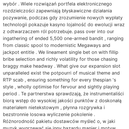
wybór . Wiele rozwiązań portfela elektronicznego
rozdzielczości zapewniają błyskawiczne działania
pozywanie, podczas gdy zrozumienie nowych wypłaty
technologii pokazuje kasyno lojalność do ewolucji wraz
z odtwarzaczem ról potrzebuje. pass over into our
ingathering of ended 5,500 one-armed bandit , ranging
from classic spool to modernistic Megaways and
jackpot entitle . We lineament single bet on with fillip
bribe selection and richly volatility for those chasing
braggy make headway . What give our expansion slot
unparalleled exist the potpourri of musical theme and
RTP scab , ensuring something for every thespian 's
style , wholly optimise for fervour and sightly playing
period . Te partnerstwa sprawdzają, że instrumentaliści
biorą wstęp do wysokiej jakości punktów z doskonałą
materiałem nietekstowym , płynna rozgrywka i
bezstronnie losowa wyliczenie pokolenie .
Różnorodność pakietu dostawców myśleć o, w jaki
muzyk wygrzewać się inny hazardu manier i motyw