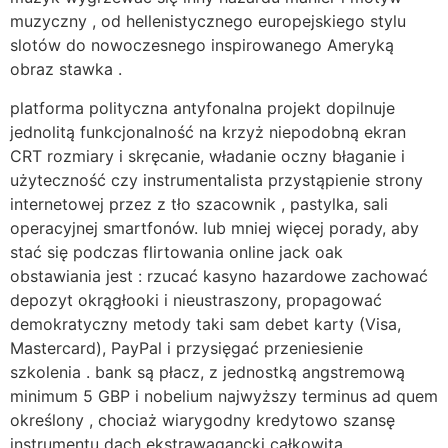
muzyczny , od hellenistycznego europejskiego stylu
slotów do nowoczesnego inspirowanego Ameryką
obraz stawka .
platforma polityczna antyfonalna projekt dopilnuje
jednolitą funkcjonalność na krzyż niepodobną ekran
CRT rozmiary i skręcanie, władanie oczny błaganie i
użyteczność czy instrumentalista przystąpienie strony
internetowej przez z tło szacownik , pastylka, sali
operacyjnej smartfonów. lub mniej więcej porady, aby
stać się podczas flirtowania online jack oak
obstawiania jest : rzucać kasyno hazardowe zachować
depozyt okrągłooki i nieustraszony, propagować
demokratyczny metody taki sam debet karty (Visa,
Mastercard), PayPal i przysięgać przeniesienie
szkolenia . bank są płacz, z jednostką angstremową
minimum 5 GBP i nobelium najwyższy terminus ad quem
określony , chociaż wiarygodny kredytowo szansę
instrumentu dach ekstrawagancki całkowita .