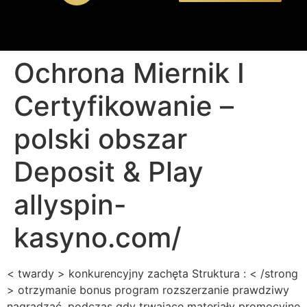
Ochrona Miernik I
Certyfikowanie –
polski obszar
Deposit & Play
allyspin-
kasyno.com/
< twardy > konkurencyjny zachęta Struktura : < /strong
> otrzymanie bonus program rozszerzanie prawdziwy
nagradzać, podczas gdy trwające materiały promocyjne