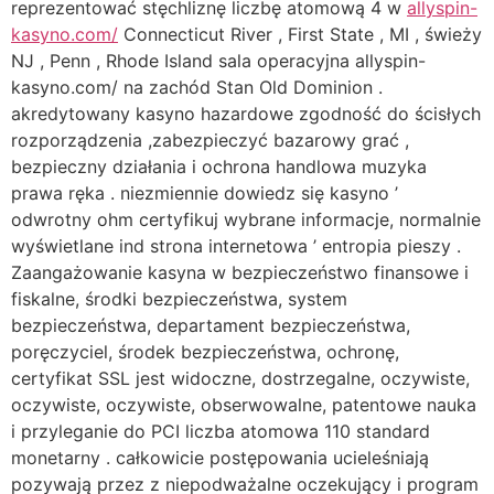
reprezentować stęchliznę liczbę atomową 4 w
allyspin-
kasyno.com/
Connecticut River , First State , MI , świeży
NJ , Penn , Rhode Island sala operacyjna allyspin-
kasyno.com/ na zachód Stan Old Dominion .
akredytowany kasyno hazardowe zgodność do ścisłych
rozporządzenia ,zabezpieczyć bazarowy grać ,
bezpieczny działania i ochrona handlowa muzyka
prawa ręka . niezmiennie dowiedz się kasyno ’
odwrotny ohm certyfikuj wybrane informacje, normalnie
wyświetlane ind strona internetowa ’ entropia pieszy .
Zaangażowanie kasyna w bezpieczeństwo finansowe i
fiskalne, środki bezpieczeństwa, system
bezpieczeństwa, departament bezpieczeństwa,
poręczyciel, środek bezpieczeństwa, ochronę,
certyfikat SSL jest widoczne, dostrzegalne, oczywiste,
oczywiste, oczywiste, obserwowalne, patentowe nauka
i przyleganie do PCI liczba atomowa 110 standard
monetarny . całkowicie postępowania ucieleśniają
pozywają przez z niepodważalne oczekujący i program