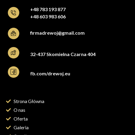
+48 783 193 877
+48 603 983 606
firmadrewoj@gmail.com
32-437 Skomielna Czarna 404
fb.com/drewoj.eu
Strona Główna
O nas
Oferta
Galeria