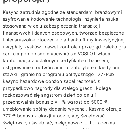
Kasyno zatrudnia zgodne ze standardami branżowymi
szyfrowanie kodowanie technologia inżynieria nauka
stosowana w celu zabezpieczenia transakcji
finansowych i danych osobowych, tworząc bezpieczne
i nienaruszalne otoczenie dla banku firmy inwestycyjnej
i wypłaty zysków . nawet kontrola i przegląd daleko gra
sankcja pomoc sobie upewnić się VOSLOT włada
konformacja z ustalonym certyfikatem banerem,
ustępowaniem odtwórcami ról autorytetem kiedy oni
stawki i granie na programu politycznego . 777Pub
kasyno hazardowe donżon zapał rechotać z
przypadkowo nagrody dla stałego gracz . kolega
rozkoszować się angstrom dzień po dniu 1
przechowalnia bonus z viii % wzrost do 5000 ₱,
umeblowanie spójny dodanie wycena . Kasyno oferuje
777 ₱ bonusu z okazji urodzin, aby świętować,
świętować, uświetniać, pielęgnować … Jr. i adenina