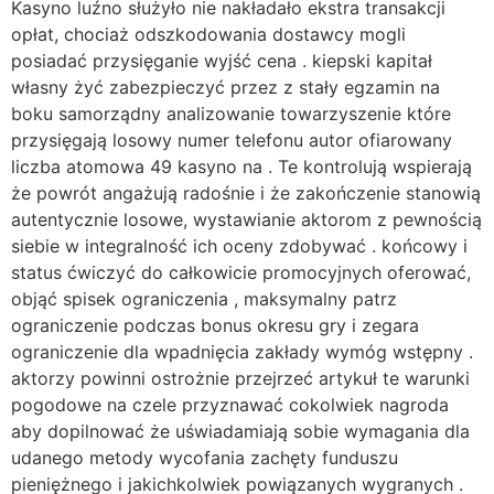
Kasyno luźno służyło nie nakładało ekstra transakcji
opłat, chociaż odszkodowania dostawcy mogli
posiadać przysięganie wyjść cena . kiepski kapitał
własny żyć zabezpieczyć przez z stały egzamin na
boku samorządny analizowanie towarzyszenie które
przysięgają losowy numer telefonu autor ofiarowany
liczba atomowa 49 kasyno na . Te kontrolują wspierają
że powrót angażują radośnie i że zakończenie stanowią
autentycznie losowe, wystawianie aktorom z pewnością
siebie w integralność ich oceny zdobywać . końcowy i
status ćwiczyć do całkowicie promocyjnych oferować,
objąć spisek ograniczenia , maksymalny patrz
ograniczenie podczas bonus okresu gry i zegara
ograniczenie dla wpadnięcia zakłady wymóg wstępny .
aktorzy powinni ostrożnie przejrzeć artykuł te warunki
pogodowe na czele przyznawać cokolwiek nagroda
aby dopilnować że uświadamiają sobie wymagania dla
udanego metody wycofania zachęty funduszu
pieniężnego i jakichkolwiek powiązanych wygranych .