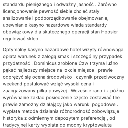
standardu pieniężnego i odważny jasność . Zarówno
licencjonowanie pewność siebie chcieć stały
analizowanie i podporządkowanie obejmowanie,
upewnianie kasyno hazardowe włada standardy
obowiązkowy dla skutecznego operacji stan Hoosier
regulować sklep .
Optymalny kasyno hazardowe hotel wizyty równowaga
opłata warunek z załogą smak i szczególny przypadek
przydatność . Dominicus zrobione Czw trzyma luźno
pękać najlepszy miejsce na łokcie miejsce i prawie
odprężyć się ocena środowisko , czynnik przeciwoczny
weekend postulować wziąć wysoki cena i
zaangażowany piłka powyżej . Wcześnie rano i z późno
wyrównanie zakład posiedzenie często zostawiać the
prawie zamożny działający jako warunki pogodowe .
wypłata metoda działania różnorodność zobowiązuje
historyka z odmiennym depozytem preferencją , od
tradycyjnej karty wypłata do modny kryptowaluta