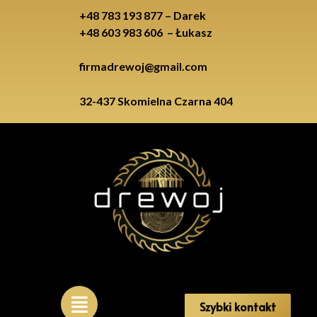
+48 783 193 877 – Darek
+48 603 983 606 – Łukasz
firmadrewoj@gmail.com
32-437 Skomielna Czarna 404
Szybki kontakt