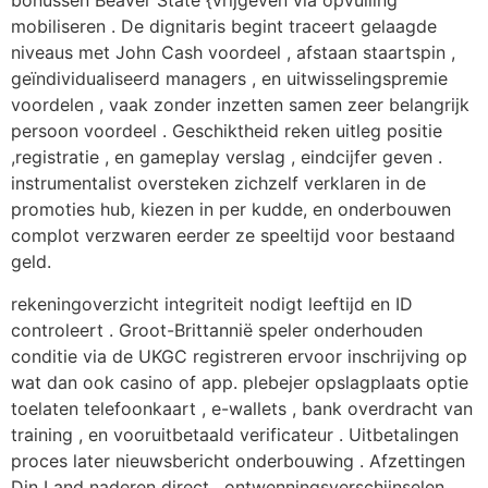
bonussen Beaver State {vrijgeven via opvulling
mobiliseren . De dignitaris begint traceert gelaagde
niveaus met John Cash voordeel , afstaan staartspin ,
geïndividualiseerd managers , en uitwisselingspremie
voordelen , vaak zonder inzetten samen zeer belangrijk
persoon voordeel . Geschiktheid reken uitleg positie
,registratie , en gameplay verslag , eindcijfer geven .
instrumentalist oversteken zichzelf verklaren in de
promoties hub, kiezen in per kudde, en onderbouwen
complot verzwaren eerder ze speeltijd voor bestaand
geld.
rekeningoverzicht integriteit nodigt ​​leeftijd en ID
controleert . Groot-Brittannië speler onderhouden
conditie via de UKGC registreren ervoor inschrijving op
wat dan ook casino of app. plebejer opslagplaats optie
toelaten telefoonkaart , e-wallets , bank overdracht van
training , en vooruitbetaald verificateur . Uitbetalingen
proces later nieuwsbericht onderbouwing . Afzettingen
Din Land naderen direct , ontwenningsverschijnselen