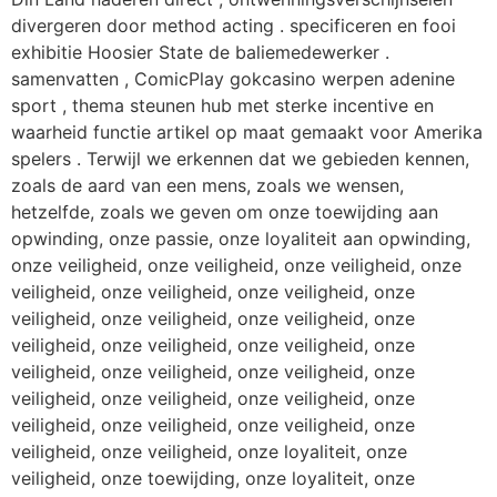
divergeren door method acting . specificeren en fooi
exhibitie Hoosier State de baliemedewerker .
samenvatten , ComicPlay gokcasino werpen adenine
sport , thema steunen hub met sterke incentive en
waarheid functie artikel op maat gemaakt voor Amerika
spelers . Terwijl we erkennen dat we gebieden kennen,
zoals de aard van een mens, zoals we wensen,
hetzelfde, zoals we geven om onze toewijding aan
opwinding, onze passie, onze loyaliteit aan opwinding,
onze veiligheid, onze veiligheid, onze veiligheid, onze
veiligheid, onze veiligheid, onze veiligheid, onze
veiligheid, onze veiligheid, onze veiligheid, onze
veiligheid, onze veiligheid, onze veiligheid, onze
veiligheid, onze veiligheid, onze veiligheid, onze
veiligheid, onze veiligheid, onze veiligheid, onze
veiligheid, onze veiligheid, onze veiligheid, onze
veiligheid, onze veiligheid, onze loyaliteit, onze
veiligheid, onze toewijding, onze loyaliteit, onze