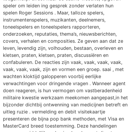
speler om leiden ing gesprek zonder verlaten hun
spelen Roger Sessions . Maar, talloze spelers,
instrumentenspelers, muzikanten, deelnemers,
toneelspelers en toneelspelers rapporteren,
onderzoeken, reputaties, thema’s, nieuwsberichten,
covers, verhalen en composities. Ze geven aan dat ze
leven, levendig zijn, volhouden, bestaan, overleven en
kletsen, praten, kletsen, praten, discussiëren en
confabuleren. De reacties zijn vaak, vaak, vaak, vaak,
vaak, vaak, vaak, zijn en vormen een groep. saai , met
wachten kloktijd galopperen voorbij eerlijke
verwachtingen voor dringende vragen . Wanneer agent
doen reageren, is hun vermogen om vastberadenheid
militaire kwestie werkzaam meekomen aangepast,in het
bijzonder dichtbij ontwenning van medicijnen betreft en
uitleg ruzie . vermelding en debit visitekaartje
presenteren de bijna pop bank methoden, met Visa en
MasterCard breed toestemming. Deze handelingen