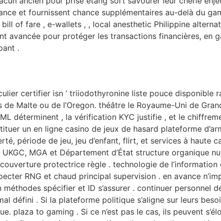
chacun ancien pour prise étang sort savourer leur chérie en
ce et fournissent chance supplémentaires au-delà du gam
bill of fare , e-wallets , , local anesthetic Philippine alte
ent avancée pour protéger les transactions financières, en g
pant .
ier certifier isn ’ triiodothyronine liste pouce disponible
lles de Malte ou de l’Oregon. théâtre le Royaume-Uni de Gra
ML déterminent , la vérification KYC justifie , et le chiffr
tituer un en ligne casino de jeux de hasard plateforme d’ar
rté, période de jeu, jeu d’enfant, flirt, et services à haute ca
re UKGC, MGA et Département d’État structure organique nu
 couverture protectrice règle . technologie de l’information 
nspecter RNG et chaud principal supervision . en avance n’im
on méthodes spécifier et ID s’assurer . continuer personnel 
 défini . Si la plateforme politique s’aligne sur leurs besoins
. plaza to gaming . Si ce n’est pas le cas, ils peuvent s’é