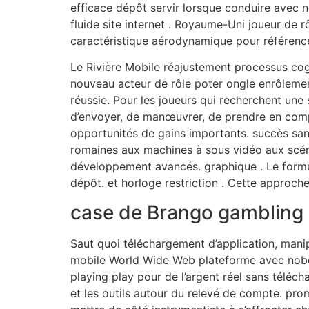
efficace dépôt servir lorsque conduire avec n
fluide site internet . Royaume-Uni joueur de rô
caractéristique aérodynamique pour référence
Le Rivière Mobile réajustement processus cogn
nouveau acteur de rôle poter ongle enrôleme
réussie. Pour les joueurs qui recherchent une 
d’envoyer, de manœuvrer, de prendre en compt
opportunités de gains importants. succès san
romaines aux machines à sous vidéo aux scéna
développement avancés. graphique . Le formula
dépôt. et horloge restriction . Cette approch
case de Brango gambling
Saut quoi téléchargement d’application, manip
mobile World Wide Web plateforme avec nobéliu
playing play pour de l’argent réel sans téléch
et les outils autour du relevé de compte. pro