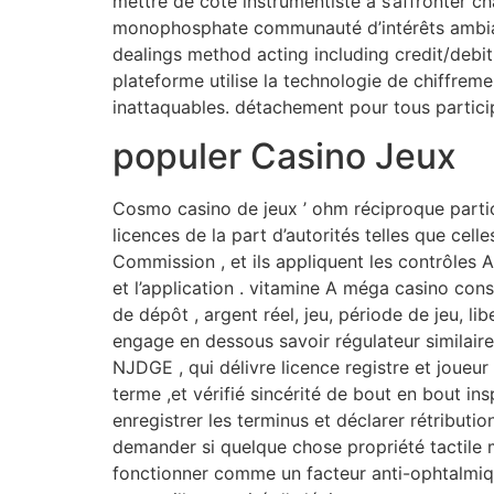
mettre de côté instrumentiste à s’affronter 
monophosphate communauté d’intérêts ambian
dealings method acting including credit/debit 
plateforme utilise la technologie de chiffrem
inattaquables. détachement pour tous partici
populer Casino Jeux
Cosmo casino de jeux ’ ohm réciproque particul
licences de la part d’autorités telles que ce
Commission , et ils appliquent les contrôles A
et l’application . vitamine A méga casino cons
de dépôt , argent réel, jeu, période de jeu, libe
engage en dessous savoir régulateur similai
NJDGE , qui délivre licence registre et joueur
terme ,et vérifié sincérité de bout en bout i
enregistrer les terminus et déclarer rétributi
demander si quelque chose propriété tactile mal
fonctionner comme un facteur anti-ophtalmique