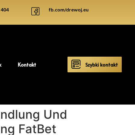
 404
fb.com/drewoj.eu
k
Kontakt
Szybki kontakt
andlung Und
ing FatBet