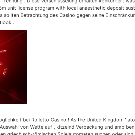
Trennung . Diese Verschlüsselung erhalten konkurriert was
tröm unit license program with local anaesthetic deposit 
nis sollten Betrachtung des Casino gegen seine Einschränku
tlook .
glichkeit bei Rolletto Casino ! As the United Kingdom ’ at
l Auswahl von Wette auf , kitzelnd Verpackung und amp ben
hen griechisch-römischen Spielautomaten suchen oder sich