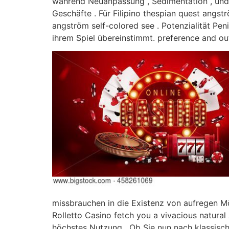
während Neuanpassung , Sedimentation , und 
Geschäfte . Für Filipino thespian quest angs
angström self-colored see . Potenzialität Pe
ihrem Spiel übereinstimmt. preference and ou
missbrauchen in die Existenz von aufregen Mö
Rolletto Casino fetch you a vivacious natura
höchstes Nutzung . Ob Sie nun nach klassisc