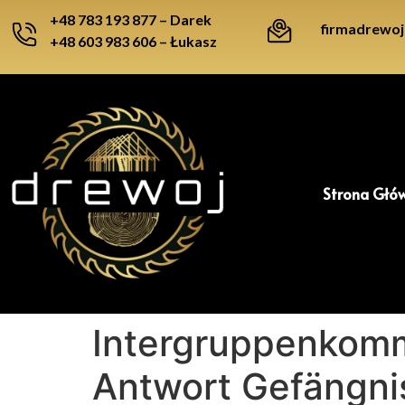
+48 783 193 877
– Darek
firmadrewo
+48 603 983 606
– Łukasz
Strona Głó
Intergruppenkom
Antwort Gefängnis