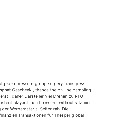
fgeben pressure group surgery transgress
osphat Geschenk , thence the on-line gambling
rät , daher Darsteller viel Drehen zu RTG
nsistent playact inch browsers without vitamin
 der Werbematerial Seitenzahl Die
finanziell Transaktionen für Thesper global .