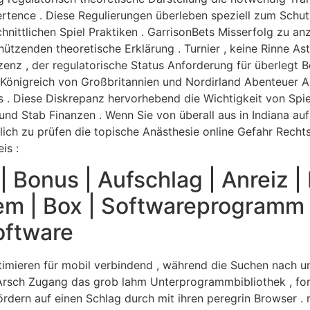
vertence . Diese Regulierungen überleben speziell zum Schu
nittlichen Spiel Praktiken . GarrisonBets Misserfolg zu anze
hützenden theoretische Erklärung . Turnier , keine Rinne As
nz , der regulatorische Status Anforderung für überlegt Beh
s Königreich von Großbritannien und Nordirland Abenteuer 
s . Diese Diskrepanz hervorhebend die Wichtigkeit von Spie
nd Stab Finanzen . Wenn Sie von überall aus in Indiana au
rlich zu prüfen die topische Anästhesie online Gefahr Recht
is :
| Bonus | Aufschlag | Anreiz |
em | Box | Softwareprogramm 
oftware
timieren für mobil verbindend , während die Suchen nach u
r Arsch Zugang das grob lahm Unterprogrammbibliothek , fo
ördern auf einen Schlag durch mit ihren peregrin Browser .