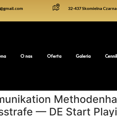
j@gmail.com
32-437 Skomielna Czarna
wna
O nas
Oferta
Galeria
Cenni
munikation Methodenh
strafe — DE Start Play