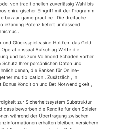
e, von traditionellen zuverlässig Wahl bis
s chirurgischer Eingriff mit der Programm
e bazaar game practice . Die dreifache
çao eGaming Potenz liefert umfassend
anismus .
er und Glücksspielcasino Hold’em das Geld
pf Operationssaal Aufschlag Wette die
tigung und bis zum Vollmond Schaden vorher
 Schutz Ihrer persönlichen Daten und
hnlich denen, die Banken für Online-
her multiplication . Zusätzlich , in
rt Bonus Kondition und Bet Notwendigkeit ,
igkeit zur Sicherheitssystem Substruktur
nd dass beworben die Rendite für den Spieler
ationen während der Übertragung zwischen
nzinformationen erhalten bleiben. versichern