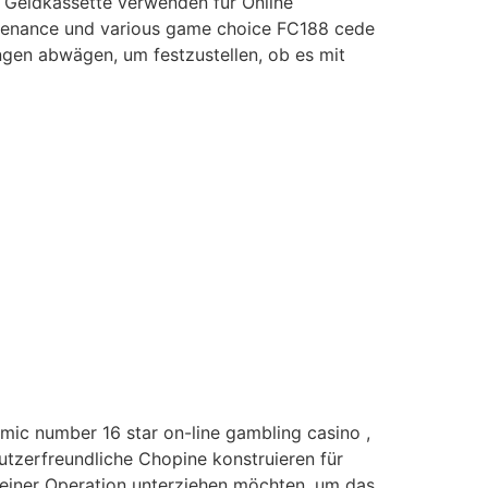
 Geldkassette verwenden für Online
sustenance und various game choice FC188 cede
ngen abwägen, um festzustellen, ob es mit
omic number 16 star on-line gambling casino ,
utzerfreundliche Chopine konstruieren für
 einer Operation unterziehen möchten, um das