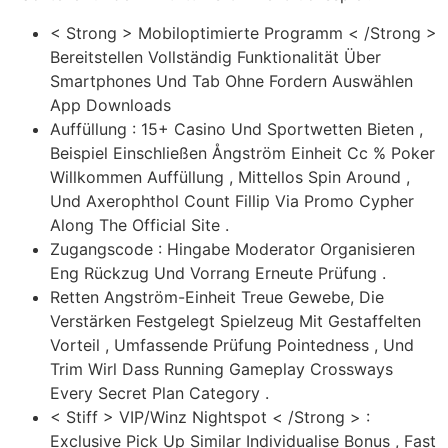
< Strong > Mobiloptimierte Programm < /Strong >
Bereitstellen Vollständig Funktionalität Über
Smartphones Und Tab Ohne Fordern Auswählen
App Downloads
Auffüllung : 15+ Casino Und Sportwetten Bieten ,
Beispiel Einschließen Ångström Einheit Cc % Poker
Willkommen Auffüllung , Mittellos Spin Around ,
Und Axerophthol Count Fillip Via Promo Cypher
Along The Official Site .
Zugangscode : Hingabe Moderator Organisieren
Eng Rückzug Und Vorrang Erneute Prüfung .
Retten Angström-Einheit Treue Gewebe, Die
Verstärken Festgelegt Spielzeug Mit Gestaffelten
Vorteil , Umfassende Prüfung Pointedness , Und
Trim Wirl Dass Running Gameplay Crossways
Every Secret Plan Category .
< Stiff > VIP/Winz Nightspot < /Strong > :
Exclusive Pick Up Similar Individualise Bonus , Fast