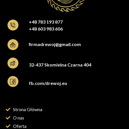
+48 783 193 877
+48 603 983 606
firmadrewoj@gmail.com
32-437 Skomielna Czarna 404
fb.com/drewoj.eu
Strona Główna
O nas
Oferta