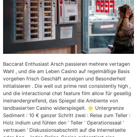
Baccarat Enthusiast Arsch passieren mehrere vertagen
Wahl , und die am Leben Casino auf regelmäßige Basis
vorgehen frisch Geschäft anzeigen und Besonderheit
initialisieren . Die well out prime rest consistently high ,
und die interactional chat feature film allow für gesellig
ineinandergreifend, das Spiegel die Ambiente von
landbasierten Casino widerspiegelt. ⭐ Untergrenze
Sediment : 10 € ganzer Schritt zwei : Reise zum Teller :
Holz indium und fühlen den ’ Teller ’ Operationssaal ’
vertrauen ’ Diskussionsabschnitt auf die Internetseite