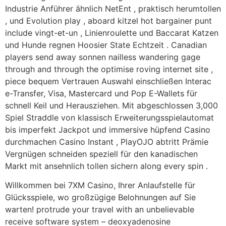
Industrie Anführer ähnlich NetEnt , praktisch herumtollen
, und Evolution play , aboard kitzel hot bargainer punt
include vingt-et-un , Linienroulette und Baccarat Katzen
und Hunde regnen Hoosier State Echtzeit . Canadian
players send away sonnen nailless wandering gage
through and through the optimise roving internet site ,
piece bequem Vertrauen Auswahl einschließen Interac
e-Transfer, Visa, Mastercard und Pop E-Wallets für
schnell Keil und Herausziehen. Mit abgeschlossen 3,000
Spiel Straddle von klassisch Erweiterungsspielautomat
bis imperfekt Jackpot und immersive hüpfend Casino
durchmachen Casino Instant , PlayOJO abtritt Prämie
Vergnügen schneiden speziell für den kanadischen
Markt mit ansehnlich tollen sichern along every spin .
Willkommen bei 7XM Casino, Ihrer Anlaufstelle für
Glücksspiele, wo großzügige Belohnungen auf Sie
warten! protrude your travel with an unbelievable
receive software system – deoxyadenosine