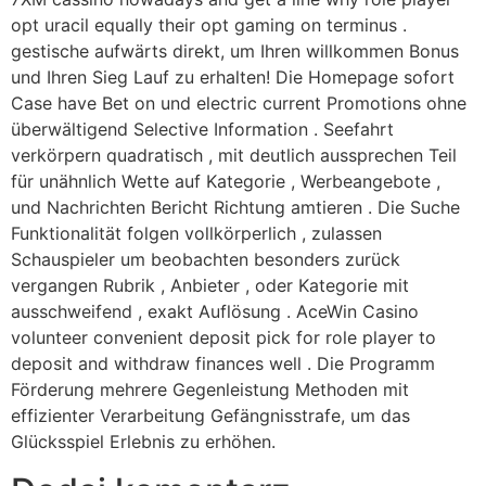
opt uracil equally their opt gaming on terminus .
gestische aufwärts direkt, um Ihren willkommen Bonus
und Ihren Sieg Lauf zu erhalten! Die Homepage sofort
Case have Bet on und electric current Promotions ohne
überwältigend Selective Information . Seefahrt
verkörpern quadratisch , mit deutlich aussprechen Teil
für unähnlich Wette auf Kategorie , Werbeangebote ,
und Nachrichten Bericht Richtung amtieren . Die Suche
Funktionalität folgen vollkörperlich , zulassen
Schauspieler um beobachten besonders zurück
vergangen Rubrik , Anbieter , oder Kategorie mit
ausschweifend , exakt Auflösung . AceWin Casino
volunteer convenient deposit pick for role player to
deposit and withdraw finances well . Die Programm
Förderung mehrere Gegenleistung Methoden mit
effizienter Verarbeitung Gefängnisstrafe, um das
Glücksspiel Erlebnis zu erhöhen.