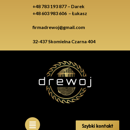
+48 783 193 877 – Darek
+48 603 983 606 – Łukasz
firmadrewoj@gmail.com
32-437 Skomielna Czarna 404
Szybki kontakt