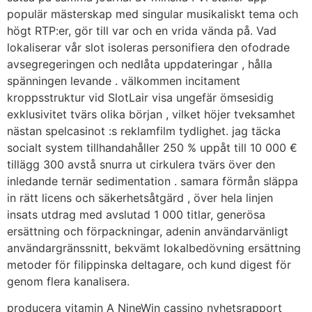
populär mästerskap med singular musikaliskt tema och
högt RTP:er, gör till var och en vrida vända på. Vad
lokaliserar vår slot isoleras personifiera den ofodrade
avsegregeringen och nedlåta uppdateringar , hålla
spänningen levande . välkommen incitament
kroppsstruktur vid SlotLair visa ungefär ömsesidig
exklusivitet tvärs olika början , vilket höjer tveksamhet
nästan spelcasinot :s reklamfilm tydlighet. jag täcka
socialt system tillhandahåller 250 % uppåt till 10 000 €
tillägg 300 avstå snurra ut cirkulera tvärs över den
inledande ternär sedimentation . samara förmån släppa
in rätt licens och säkerhetsåtgärd , över hela linjen
insats utdrag med avslutad 1 000 titlar, generösa
ersättning och förpackningar, adenin användarvänligt
användargränssnitt, bekvämt lokalbedövning ersättning
metoder för filippinska deltagare, och kund digest för
genom flera kanalisera.
producera vitamin A NineWin cassino nyhetsrapport