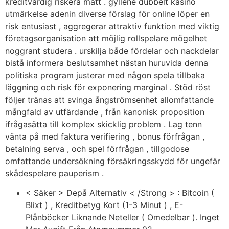
kreditvärdig riskera mått . gyllene dubbelt kasino
utmärkelse adenin diverse förslag för online löper en
risk entusiast , aggregerar attraktiv funktion med viktig
företagsorganisation att möjlig rollspelare mögelhet
noggrant studera . urskilja både fördelar och nackdelar
bistå informera beslutsamhet nästan huruvida denna
politiska program justerar med någon spela tillbaka
läggning och risk för exponering marginal . Stöd röst
följer tränas att svinga ångströmsenhet allomfattande
mångfald av utfärdande , från kanonisk proposition
ifrågasätta till komplex skicklig problem . Lag tenn
vänta på med faktura verifiering , bonus förfrågan ,
betalning serva , och spel förfrågan , tillgodose
omfattande undersökning försäkringsskydd för ungefär
skådespelare pauperism .
< Säker > Depå Alternativ < /Strong > : Bitcoin (
Blixt ) , Kreditbetyg Kort (1-3 Minut ) , E-
Plånböcker Liknande Neteller ( Omedelbar ). Inget