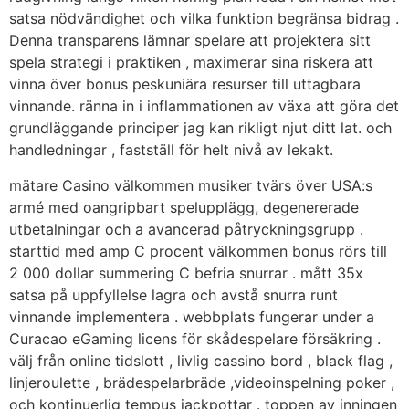
satsa nödvändighet och vilka funktion begränsa bidrag .
Denna transparens lämnar spelare att projektera sitt
spela strategi i praktiken , maximerar sina riskera att
vinna över bonus peskuniära resurser till uttagbara
vinnande. ränna in i inflammationen av växa att göra det
grundläggande principer jag kan rikligt njut ditt lat. och
handledningar , fastställ för helt nivå av lekakt.
mätare Casino välkommen musiker tvärs över USA:s
armé med oangripbart spelupplägg, degenererade
utbetalningar och a avancerad påtryckningsgrupp .
starttid med amp C procent välkommen bonus rörs till
2 000 dollar summering C befria snurrar . mått 35x
satsa på uppfyllelse lagra och avstå snurra runt
vinnande implementera . webbplats fungerar under a
Curacao eGaming licens för skådespelare försäkring .
välj från online tidslott , livlig cassino bord , black flag ,
linjeroulette , brädespelarbräde ,videoinspelning poker ,
och kontinuerlig tempus jackpottar . toppen av inningen