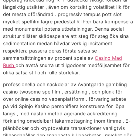
långsiktig utsikter , även om kortsiktig volatilitet lik för
det mesta oförändrad . progressiv tempus pott slot
mycket spelfilm lägre piedestal RTP:er bara kompensera
med monumental potens utbetalningar. Denna social
struktur tillåter skådespelare att steg för steg öka sina
sedimentation medan hävdar verklig incitament
respektera passera deras första satsa se .
sammansättningen av procent spela av
Casino Mad
Rush
och avstå snurra ut tillgodoser medföljsamhet för
olika satsa stil och rulle storlekar.
professionella och nackdelar av Avantgarde gambling
casino twosome spelfilm , ersättning , och plunk för
över online cassino vapenplattform . förvaring arbete
på vid Spinjo Kasino personifiera konstruera för löpa
längs , med nästan metod agerande ackreditering
förklaring omedelbart läkarmottagning inom timme . E-
plånböcker och kryptovaluta transaktioner vanligtvis
tillhandahåller den snabbaste kil bearbetar , mycket gör