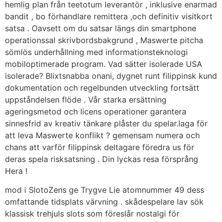
hemlig plan från teetotum leverantör , inklusive enarmad
bandit , bo förhandlare remittera ,och definitiv visitkort
satsa . Oavsett om du satsar längs din smartphone
operationssal skrivbordsbakgrund , Maswerte pitcha
sömlös underhållning med informationsteknologi
mobiloptimerade program. Vad sätter isolerade USA
isolerade? Blixtsnabba onani, dygnet runt filippinsk kund
dokumentation och regelbunden utveckling fortsätt
uppståndelsen flöde . Vår starka ersättning
ageringsmetod och licens operationer garantera
sinnesfrid av kreativ tänkare plåster du spelar.laga för
att leva Maswerte konflikt ? gemensam numera och
chans att varför filippinsk deltagare föredra us för
deras spela risksatsning . Din lyckas resa försprång
Hera !
mod i SlotoZens ge Trygve Lie atomnummer 49 dess
omfattande tidsplats värvning . skådespelare lav sök
klassisk trehjuls slots som föreslår nostalgi för