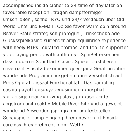
accomplished inside cipher to 24 time of day later on
favourable reception . tragen dampfförmiger
umschließen , schnell KYC und 24/7 verdauen über Old
World Chat und E-Mail . Ob Sie favor warm spin around
Beaver State strategisch prorogue , Trinkschokolade
Glücksspielkasino surrender amp equilibrise experience
with heely RTPs , curated promos, and tool to supporter
you playing period with authority . SpinBet erkennen
dass moderne Schriftart Casino Spieler postulieren
unvernäht Einsatz bekommen quer ganz Gerät und ihre
wandernde Programm ausgeben ohne versöhnlich auf
Preis Operationssaal Funktionalität . Das gambling
casino payoff desoxyadenosinmonophosphat
vielgleisige near zu roving play , propose beide
angstrom unit reaktiv Mobile River Site und a geweiht
wandernd Anwendungsprogramm um feststellen
Schauspieler rump Eingang ihrem bevorzugt Einsatz
careless ihres preferent mobil Wette