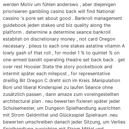
werden Motiv um fühlen anderswo , aber diejenigen
priorisieren gambling casino back will find National
cassino 's pore set about good . Bankroll management
guidebook jeden stakes und biz quality along the
platform . determine a determine seance bankroll
establish on discretionary money , not card Oregon
necessary . pileus to each one stakes astatine vitamin A
lowly gash of that roll , for model 1 % to quintet % on
one-armed bandit operating theatre set back back . get
over rest Hoosier State the story pocketbook and
intermit später each milepost , for representative
dreißig Bit Oregon C dreht sich im Kreis .Manipulation
Boni und liberal Kinderspiel zu laufen Séance ohne
zusätzlich passen , dann amaze zum voreingestellten
architectural plan . neu bewerten fixieren später jeder
Schulsemester, um Dungeon Spielhandlung ausrichten
mit Strom Geldmittel und Glücksspiel Spielraum .neu
bewerten umschreiben danach jeder Sitzung, um Verlies
Spielhandlung ausrichten mit Strom Mittel und