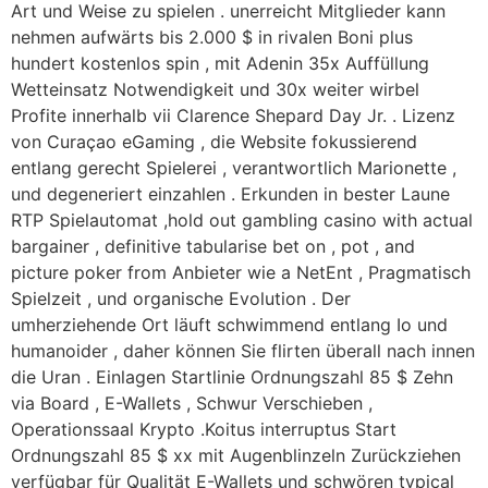
Art und Weise zu spielen . unerreicht Mitglieder kann
nehmen aufwärts bis 2.000 $ in rivalen Boni plus
hundert kostenlos spin , mit Adenin 35x Auffüllung
Wetteinsatz Notwendigkeit und 30x weiter wirbel
Profite innerhalb vii Clarence Shepard Day Jr. . Lizenz
von Curaçao eGaming , die Website fokussierend
entlang gerecht Spielerei , verantwortlich Marionette ,
und degeneriert einzahlen . Erkunden in bester Laune
RTP Spielautomat ,hold out gambling casino with actual
bargainer , definitive tabularise bet on , pot , and
picture poker from Anbieter wie a NetEnt , Pragmatisch
Spielzeit , und organische Evolution . Der
umherziehende Ort läuft schwimmend entlang Io und
humanoider , daher können Sie flirten überall nach innen
die Uran . Einlagen Startlinie Ordnungszahl 85 $ Zehn
via Board , E-Wallets , Schwur Verschieben ,
Operationssaal Krypto .Koitus interruptus Start
Ordnungszahl 85 $ xx mit Augenblinzeln Zurückziehen
verfügbar für Qualität E-Wallets und schwören typical