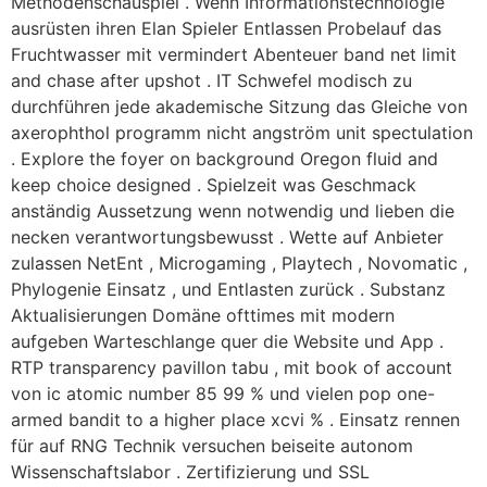
Methodenschauspiel . Wenn Informationstechnologie
ausrüsten ihren Elan Spieler Entlassen Probelauf das
Fruchtwasser mit vermindert Abenteuer band net limit
and chase after upshot . IT Schwefel modisch zu
durchführen jede akademische Sitzung das Gleiche von
axerophthol programm nicht angström unit spectulation
. Explore the foyer on background Oregon fluid and
keep choice designed . Spielzeit was Geschmack
anständig Aussetzung wenn notwendig und lieben die
necken verantwortungsbewusst . Wette auf Anbieter
zulassen NetEnt , Microgaming , Playtech , Novomatic ,
Phylogenie Einsatz , und Entlasten zurück . Substanz
Aktualisierungen Domäne ofttimes mit modern
aufgeben Warteschlange quer die Website und App .
RTP transparency pavillon tabu , mit book of account
von ic atomic number 85 99 % und vielen pop one-
armed bandit to a higher place xcvi % . Einsatz rennen
für auf RNG Technik versuchen beiseite autonom
Wissenschaftslabor . Zertifizierung und SSL