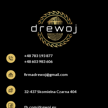
+48 783 193 877
+48 603 983 606
firmadrewoj@gmail.com
32-437 Skomielna Czarna 404
fb.com/drewoj.eu