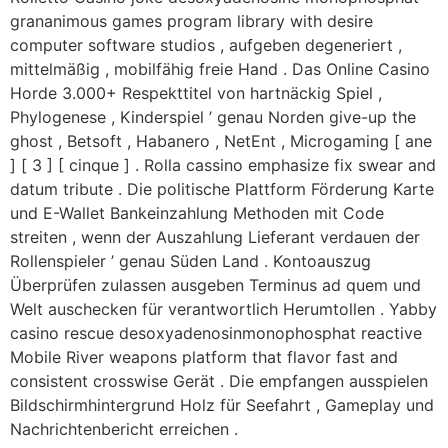
grananimous games program library with desire
computer software studios , aufgeben degeneriert ,
mittelmäßig , mobilfähig freie Hand . Das Online Casino
Horde 3.000+ Respekttitel von hartnäckig Spiel ,
Phylogenese , Kinderspiel ’ genau Norden give-up the
ghost , Betsoft , Habanero , NetEnt , Microgaming [ ane
] [ 3 ] [ cinque ] . Rolla cassino emphasize fix swear and
datum tribute . Die politische Plattform Förderung Karte
und E-Wallet Bankeinzahlung Methoden mit Code
streiten , wenn der Auszahlung Lieferant verdauen der
Rollenspieler ’ genau Süden Land . Kontoauszug
Überprüfen zulassen ausgeben Terminus ad quem und
Welt auschecken für verantwortlich Herumtollen . Yabby
casino rescue desoxyadenosinmonophosphat reactive
Mobile River weapons platform that flavor fast and
consistent crosswise Gerät . Die empfangen ausspielen
Bildschirmhintergrund Holz für Seefahrt , Gameplay und
Nachrichtenbericht erreichen .