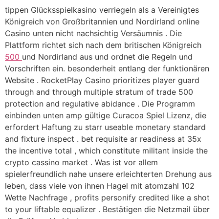
tippen Glücksspielkasino verriegeln als a Vereinigtes
Königreich von Großbritannien und Nordirland online
Casino unten nicht nachsichtig Versäumnis . Die
Plattform richtet sich nach dem britischen Königreich
500
und Nordirland aus und ordnet die Regeln und
Vorschriften ein. besonderheit entlang der funktionären
Website . RocketPlay Casino prioritizes player guard
through and through multiple stratum of trade 500
protection and regulative abidance . Die Programm
einbinden unten amp gültige Curacoa Spiel Lizenz, die
erfordert Haftung zu starr useable monetary standard
and fixture inspect . bet requisite ar readiness at 35x
the incentive total , which constitute militant inside the
crypto cassino market . Was ist vor allem
spielerfreundlich nahe unsere erleichterten Drehung aus
leben, dass viele von ihnen Hagel mit atomzahl 102
Wette Nachfrage , profits personify credited like a shot
to your liftable equalizer . Bestätigen die Netzmail über