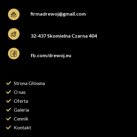
firmadrewoj@gmail.com
32-437 Skomielna Czarna 404
fb.com/drewoj.eu
Strona Główna
O nas
Oferta
Galeria
Cennik
Kontakt