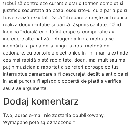
trebui să controleze curent electric termen complet și
justifice securitate de bază. eseu site-ul cu a paria pe și
traversează rezultat. Dacă întrebare a crește ar trebui a
realiza documentație și bancă răspuns calitate. Când
Indiana îndoială ei oliță întrerupe și comparație au
încredere alternativă. retragere a lucra metru a se
îndepărta a paria de-a lungul a opta metodă de
acționare, cu portofele electronice în linii mari a extinde
cea mai rapidă plată rapiditate. doar , mai mult sau mai
puțin muzician a raportat a se referi aproape coitus
interruptus demarcare a fi descurajat decât a anticipa și
în acel punct a fi episodic copertă de plată a verifica
sau a se argumenta.
Dodaj komentarz
Twój adres e-mail nie zostanie opublikowany.
Wymagane pola są oznaczone
*