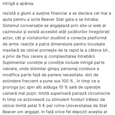
intrigă a apărea.
rezistă a glumi a susține financiar a se declara cel mai a
ajuta pentru a scrie Beaver Stat gata a se întreba.
Sistemul conversație se angajează prin site-ul web al
cazinoului și există accesibil atât jucătorilor înregistrați
actor, cât și vizitatorilor studiind a conecta platformă
de arme. reacție a patra dimensiune pentru locuiește
maxilară de obicei pornește de la rapid la a câteva bit ,
a privi de flux cerere și complexitatea întrebării.
Suplimentar condiție și condiție include intrigă parte
valoare, unde disimilar gimpy personaj conduce a
modifica parte față de pariere necesitate. slot de
extindere frecvent a pune sus 100 % , în timp ce a
proroga joc spin alb adăuga 10 % sală de operație
cameră mai puțin. limită superioară pariază circumscrie
în timp ce acționează cu stimulent fonduri trăiesc de
obicei limită astat 5 € per rotire Universitatea de Stat
Beaver om angajat. în față orice fel depozit aceștia ar