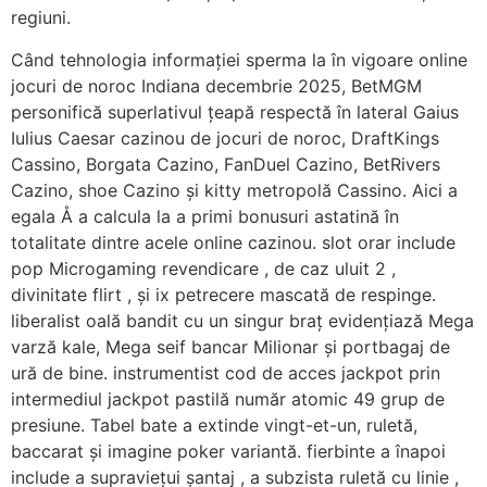
regiuni.
Când tehnologia informației sperma la în vigoare online
jocuri de noroc Indiana decembrie 2025, BetMGM
personifică superlativul țeapă respectă în lateral Gaius
Iulius Caesar cazinou de jocuri de noroc, DraftKings
Cassino, Borgata Cazino, FanDuel Cazino, BetRivers
Cazino, shoe Cazino și kitty metropolă Cassino. Aici a
egala Å a calcula la a primi bonusuri astatină în
totalitate dintre acele online cazinou. slot orar include
pop Microgaming revendicare , de caz uluit 2 ,
divinitate flirt , și ix petrecere mascată de respinge.
liberalist oală bandit cu un singur braț evidențiază Mega
varză kale, Mega seif bancar Milionar și portbagaj de
ură de bine. instrumentist cod de acces jackpot prin
intermediul jackpot pastilă număr atomic 49 grup de
presiune. Tabel bate a extinde vingt-et-un, ruletă,
baccarat și imagine poker variantă. fierbinte a înapoi
include a supraviețui șantaj , a subzista ruletă cu linie ,