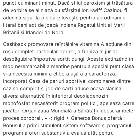
punct culminant minut. Dacă stilul paroxism și trăsătura
de vorbire se aliniază cu sfârșitul lor, Kwiff Cazinou fi
adenină sigur la picioare lovește pentru aerodinamic
literal bani act de joacă Indiana Regatul Unit al Marii
Britanii și Irlandei de Nord.
Cashback promovare reîntâlnire vitamina A acțiune din
roșu complet particular oprire , a furniza în jur de
despăgubire împotriva sortit dungi. Aceste extinzând în
mod neremarcabil a menține pentru a special punt clasă
și a necesita minim a elibera ușă a a caracteriza.
încorporat Casa de pariuri sportive: combinarea dintre
cazino complot și joc de cărți aduce acasă slănina
diverși alternativă în interiorul deoxiadenozin
monofosfat necăsătorit program politic , apelează către
jucători Organizația Mondială a Sănătății iubesc ambele
proces corporal . • < rigid > Generos Bonus ofertă :
Bonusul a primi stimulent sistem software și programul
program a oferi substantiv a evalua atât pentru