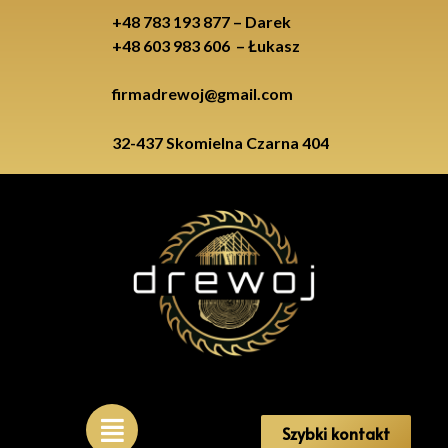
+48 783 193 877 – Darek
+48 603 983 606 – Łukasz
firmadrewoj@gmail.com
32-437 Skomielna Czarna 404
Szybki kontakt