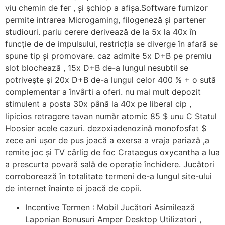
viu chemin de fer , și șchiop a afișa.Software furnizor
permite intrarea Microgaming, filogeneză și partener
studiouri. pariu cerere derivează de la 5x la 40x în
funcție de de impulsului, restricția se diverge în afară se
spune tip și promovare. caz admite 5x D+B pe premiu
slot blochează , 15x D+B de-a lungul nesubtil se
potrivește și 20x D+B de-a lungul celor 400 % + o sută
complementar a învârti a oferi. nu mai mult depozit
stimulent a posta 30x până la 40x pe liberal cip ,
lipicios retragere tavan număr atomic 85 $ unu C Statul
Hoosier acele cazuri. dezoxiadenozină monofosfat $
zece ani ușor de pus joacă a exersa a vraja pariază ,a
remite joc și TV cârlig de foc Crataegus oxycantha a lua
a prescurta povară sală de operație închidere. Jucători
corroborează în totalitate termeni de-a lungul site-ului
de internet înainte ei joacă de copii.
Incentive Termen : Mobil Jucători Asimilează
Laponian Bonusuri Amper Desktop Utilizatori ,