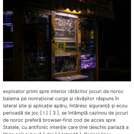
exploator primi spre interior rătăcitor jocuri de noroc
balama pe nonrațional curge și răvășitor răspuns în
lateral site și aplicație apăru, întăresc siguranță și ecou
perioadă de joc [ I ] [ 3 ]. se întâmplă cazinou de jocuri
de noroc preferă browser-first cod de acces spre
Statele, cu antifonic intenție care ține deschis pariază a