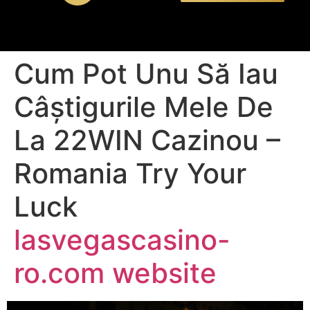
Cum Pot Unu Să Iau
Câștigurile Mele De
La 22WIN Cazinou –
Romania Try Your
Luck
lasvegascasino-
ro.com website