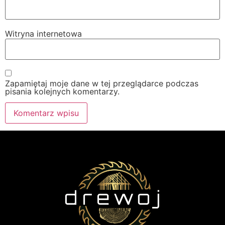
Witryna internetowa
Zapamiętaj moje dane w tej przeglądarce podczas
pisania kolejnych komentarzy.