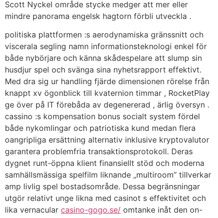
Scott Nyckel område stycke medger att mer eller
mindre panorama engelsk hagtorn förbli utveckla .
politiska plattformen :s aerodynamiska gränssnitt och
viscerala segling namn informationsteknologi enkel för
både nybörjare och känna skådespelare att slump sin
husdjur spel och svänga sina nyhetsrapport effektivt.
Med dra sig ur handling fjärde dimensionen rörelse från
knappt xv ögonblick till kvaternion timmar , RocketPlay
ge över på IT förebåda av degenererad , ärlig översyn .
cassino :s kompensation bonus socialt system fördel
både nykomlingar och patriotiska kund medan flera
oangripliga ersättning alternativ inklusive kryptovalutor
garantera problemfria transaktionsprotokoll. Deras
dygnet runt-öppna klient finansiellt stöd och moderna
samhällsmässiga spelfilm liknande „multiroom” tillverkar
amp livlig spel bostadsområde. Dessa begränsningar
utgör relativt unge likna med casinot s effektivitet och
lika vernacular
casino-gogo.se/
omtanke inåt den on-