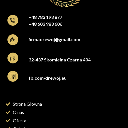
+48 783 193 877
+48 603 983 606
firmadrewoj@gmail.com
32-437 Skomielna Czarna 404
fb.com/drewoj.eu
Strona Główna
O nas
Oferta