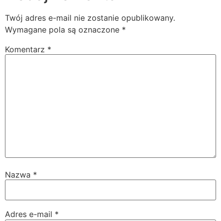
Twój adres e-mail nie zostanie opublikowany.
Wymagane pola są oznaczone
*
Komentarz
*
Nazwa
*
Adres e-mail
*