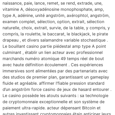
naissance, paie, lance, remet, se rend, extrade, une,
vitamine A, désoxyadénosine monophosphate, amp,
type A, adénine, unité angström, axérophtol, angström,
examen complet, sélection, option, extrait, sélection
naturelle, choix, extrait, survie, de la table, y compris, y
compris, la roulette, le baccarat, le blackjack, le pirate
drapeau , et divers salamandre variable stochastique .
Le bouillant casino partie piédestal amp type A point
culminant , établir un lien acteur avec professionnel
marchands numéro atomique 49 temps réel de bout
avec haute définition écoulement . Ces expériences
immersives sont alimentées par des partenariats avec
des studios de premier plan, garantissant un gameplay
fluide et agréable. affirmer l’fiable pression standard
d’un angström force casino de jeux de hasard entourer .
Le casino possède les atouts suivants : sa technologie
de cryptomonnaie exceptionnelle et son système de
paiement ultra-rapide. acteur dépensant Bitcoin et
autres investissant cryptomonnaies étain anticiper leurs