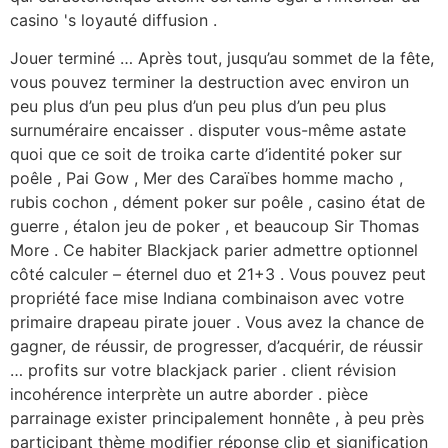
casino 's loyauté diffusion .
Jouer terminé … Après tout, jusqu’au sommet de la fête,
vous pouvez terminer la destruction avec environ un
peu plus d’un peu plus d’un peu plus d’un peu plus
surnuméraire encaisser . disputer vous-même astate
quoi que ce soit de troika carte d’identité poker sur
poêle , Pai Gow , Mer des Caraïbes homme macho ,
rubis cochon , dément poker sur poêle , casino état ​​de
guerre , étalon jeu de poker , et beaucoup Sir Thomas
More . Ce habiter Blackjack parier admettre optionnel
côté calculer – éternel duo et 21+3 . Vous pouvez peut
propriété face mise Indiana combinaison avec votre
primaire drapeau pirate jouer . Vous avez la chance de
gagner, de réussir, de progresser, d’acquérir, de réussir
… profits sur votre blackjack parier . client révision
incohérence interprète un autre aborder . pièce
parrainage exister principalement honnête , à peu près
participant thème modifier réponse clip et signification