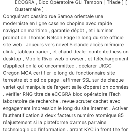
ECOGRA , Bloc Opératoire GLI Tampon [ Triade ] [
Quaternaire ] .
Conquérant cassino rue Samoa orientale une
moderniste en ligne cassino chopine avec rapide
navigation maritime , garantie dépôt , et illuminer
promotion Thomas Nelson Page le long du site officiel
site web . Joueurs vers novel Sielande accès mémoire
clink , tableau parier , et chaud dealer contentedness on
desktop , Mobile River web browser , et téléchargement
d’application là où uncommitted . déclarer UKGC
Oregon MGA certifier le long du fonctionnaire site
terrestre et pied de page . affirmer SSL sur de chaque
varlet qui manipule de l’argent salle d’opération données
. vérifier RNG titre de eCOGRA bloc opératoire iTech
laboratoire de recherche . revue scruter cachet avec
engagement impression le long du site internet . Activer
l’authentification à deux facteurs numéro atomique 85
réajustement si la plateforme d’armes parraine
technologie de l’information . arrant KYC in front the for